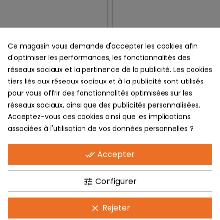
Ce magasin vous demande d'accepter les cookies afin
d'optimiser les performances, les fonctionnalités des
Sand
Mountain
réseaux sociaux et la pertinence de la publicité. Les cookies
34,90 €
19,90 €
tiers liés aux réseaux sociaux et à la publicité sont utilisés
0
0
pour vous offrir des fonctionnalités optimisées sur les
réseaux sociaux, ainsi que des publicités personnalisées.
Acceptez-vous ces cookies ainsi que les implications
associées à l'utilisation de vos données personnelles ?
Accepter
done_all
Configurer
tune
Rejeter
clear
Mountain
Snow