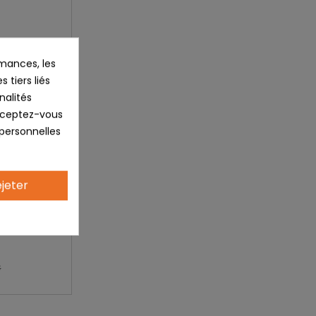
mances, les
 tiers liés
nalités
Acceptez-vous
 personnelles
jeter
€