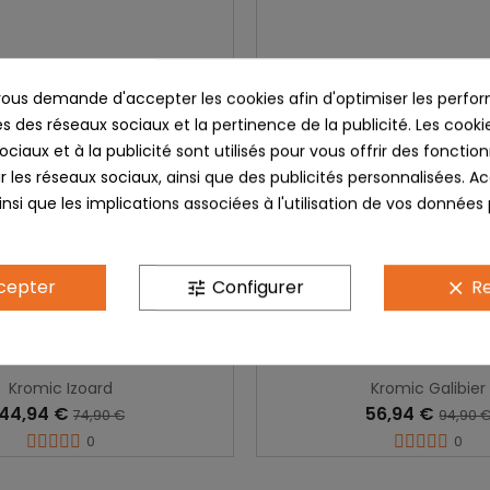
us demande d'accepter les cookies afin d'optimiser les perfor
s des réseaux sociaux et la pertinence de la publicité. Les cookies
ciaux et à la publicité sont utilisés pour vous offrir des fonction
r les réseaux sociaux, ainsi que des publicités personnalisées. 
nsi que les implications associées à l'utilisation de vos données
cepter
Configurer
Re
tune
clear
Kromic Izoard
Kromic Galibier
44,94 €
56,94 €
74,90 €
94,90 
0
0