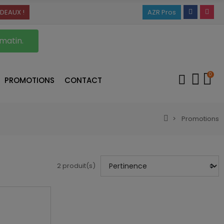
DEAUX !
AZR Pros
 matin.
0
PROMOTIONS
CONTACT
Promotions
2 produit(s)