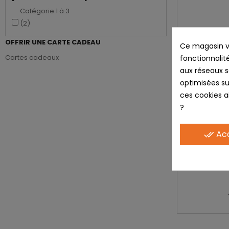
Catégorie 1 à 3
(2)
OFFRIR UNE CARTE CADEAU
Ce magasin vo
Cartes cadeaux
fonctionnalité
aux réseaux so
optimisées su
ces cookies ai
?
Ac
done_all