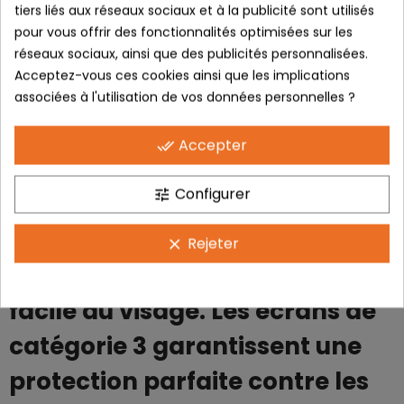
tiers liés aux réseaux sociaux et à la publicité sont utilisés
protègent les yeux des tout-
pour vous offrir des fonctionnalités optimisées sur les
réseaux sociaux, ainsi que des publicités personnalisées.
petits. Leur design couvre
Acceptez-vous ces cookies ainsi que les implications
parfaitement les yeux avec
associées à l'utilisation de vos données personnelles ?
douceur à oublier sur le nez des
Accepter
done_all
tout-petits. La monture est
Configurer
tune
ultra souple, elle est livrée avec
une sangle de réglage
Rejeter
clear
permettant un ajustement
facile au visage. Les écrans de
catégorie 3 garantissent une
protection parfaite contre les