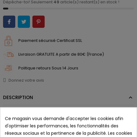
Dépêche-toi! Seulement
49
article(s) restant(s) en stock !
Paiement sécurisé Certificat SSL
Livraison GRATUITE A partir de 80€ (France)
Politique retours Sous 14 Jours
Donnez votre avis
DESCRIPTION
AZR TEDDY+
Ce magasin vous demande d'accepter les cookies afin
d'optimiser les performances, les fonctionnalités des
Les lunettes de soleil TEDDY+
réseaux sociaux et la pertinence de la publicité. Les cookies