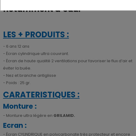
notamment d’eau.
LES + PRODUITS :
- 6 ans 12 ans
- Écran cylindrique ultra couvrant.
- Écran de haute qualité 2 ventilations pour favoriser le flux d’air et
éviter la buée.
- Nez et branche antiglisse
- Poids : 25 gr.
CARATERISTIQUES :
Monture :
- Monture ultra légère en
GRILAMID.
Ecran :
- Écran CYLINDRIQUE en polycarbonate très protecteur et encore