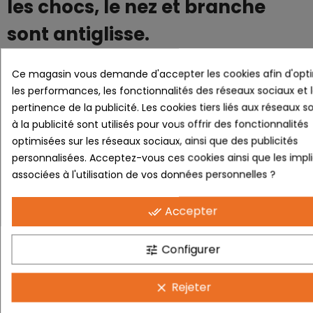
les chocs, le nez et branche
sont antiglisse.
Grâce au nouvel écran
Ce magasin vous demande d'accepter les cookies afin d'opti
cylindrique, les enfants
les performances, les fonctionnalités des réseaux sociaux et 
pertinence de la publicité. Les cookies tiers liés aux réseaux s
disposeront d’un large champ
à la publicité sont utilisés pour vous offrir des fonctionnalités
de vison ainsi que d’une
optimisées sur les réseaux sociaux, ainsi que des publicités
personnalisées. Acceptez-vous ces cookies ainsi que les impl
protection optimale.
associées à l'utilisation de vos données personnelles ?
Par ailleurs, l’écran en
Accepter
done_all
polycarbonate, matériau ultra
résistant, dispose d’un
Configurer
tune
traitement hydrophobe pour
Rejeter
clear
diminuer les traces