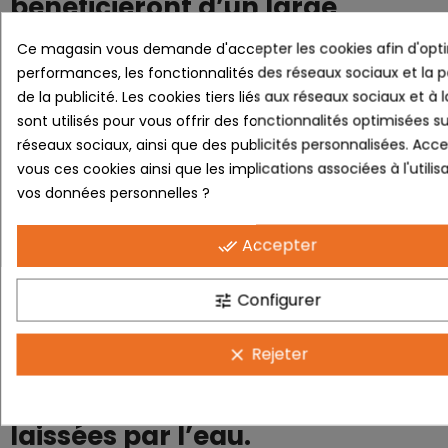
bénéficieront d’un large
champ de vision et d’une
Ce magasin vous demande d'accepter les cookies afin d'opti
performances, les fonctionnalités des réseaux sociaux et la 
adaptation automatique à la
de la publicité. Les cookies tiers liés aux réseaux sociaux et à l
luminosité pour une protection
sont utilisés pour vous offrir des fonctionnalités optimisées su
réseaux sociaux, ainsi que des publicités personnalisées. Acc
optimale en toutes conditions.
vous ces cookies ainsi que les implications associées à l'utilis
vos données personnelles ?
De plus, l’écran en
polycarbonate, un matériau
Accepter
done_all
ultra-résistant, est doté d’un
Configurer
tune
traitement hydrophobe
permettant de réduire les
Rejeter
clear
traces, notamment celles
laissées par l’eau.