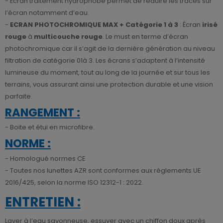
- Écran traitement hydrophobe permet de réduire les traces sur
l’écran notamment d’eau.
-
ECRAN PHOTOCHROMIQUE MAX + Catégorie 1 à 3
: Écran
irisé
rouge
à
multicouche rouge
. Le must en terme d’écran
photochromique car il s’agit de la dernière génération au niveau
filtration de catégorie 01à 3. Les écrans s’adaptent à l’intensité
lumineuse du moment, tout au long de la journée et sur tous les
terrains, vous assurant ainsi une protection durable et une vision
parfaite.
RANGEMENT :
- Boite et étui en microfibre.
NORME :
- Homologué normes CE
- Toutes nos lunettes AZR sont conformes aux règlements UE
2016/425, selon la norme ISO 12312-1 : 2022.
ENTRETIEN :
Laver à l’eau savonneuse, essuyer avec un chiffon doux après