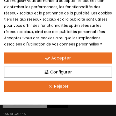
Ce magasin vous demande d'accepter les cookies afin
d'optimiser les performances, les fonctionnalités des
réseaux sociaux et la pertinence de la publicité. Les cookies
Votre panier est
tiers liés aux réseaux sociaux et à la publicité sont utilisés
pour vous offrir des fonctionnalités optimisées sur les
actuellement vide.
réseaux sociaux, ainsi que des publicités personnalisées.
Acceptez-vous ces cookies ainsi que les implications
Avant de procéder au paiement, vous devez ajouter certains
associées à l'utilisation de vos données personnelles ?
produits à votre panier.
Accepter
done_all
Continuer Mes Achats
Configurer
tune
Rejeter
clear
SAS ALCAD ZA