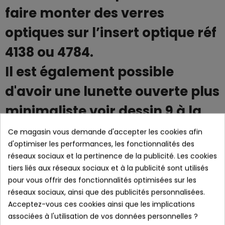
faire monter des verres
optiques sur l’insert optique réf
4138 ou 4784.
Il est également possible
d'avoir une lunette ouverte plus
minimaliste voir dessin 9 à la
fin.
Ce magasin vous demande d'accepter les cookies afin
d'optimiser les performances, les fonctionnalités des
réseaux sociaux et la pertinence de la publicité. Les cookies
tiers liés aux réseaux sociaux et à la publicité sont utilisés
LES + PRODUITS :
pour vous offrir des fonctionnalités optimisées sur les
réseaux sociaux, ainsi que des publicités personnalisées.
- Écran cylindrique ultra couvrant.
Acceptez-vous ces cookies ainsi que les implications
- Écran de haute qualité 4 ventilations pour favoriser le flux d’air et
associées à l'utilisation de vos données personnelles ?
éviter la buée.