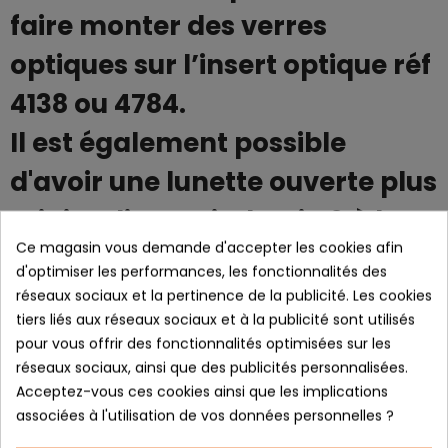
faire monter des verres
optiques sur l’insert optique réf
4138 ou 4784.
Il est également possible
d'avoir une lunette ouverte plus
minimaliste voir dessin 9 à la
Ce magasin vous demande d'accepter les cookies afin
fin.
d'optimiser les performances, les fonctionnalités des
réseaux sociaux et la pertinence de la publicité. Les cookies
tiers liés aux réseaux sociaux et à la publicité sont utilisés
LES + PRODUITS :
pour vous offrir des fonctionnalités optimisées sur les
réseaux sociaux, ainsi que des publicités personnalisées.
- Écran cylindrique ultra couvrant.
Acceptez-vous ces cookies ainsi que les implications
- Écran de haute qualité 4 ventilations pour favoriser le flux d’air et
associées à l'utilisation de vos données personnelles ?
éviter la buée.