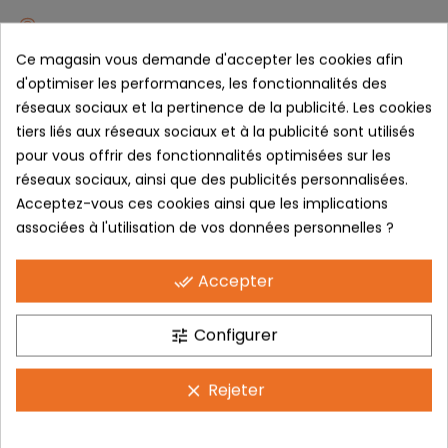
Paiement sécurisé Certificat SSL
Ce magasin vous demande d'accepter les cookies afin
Livraison GRATUITE A partir de 80€ (France)
d'optimiser les performances, les fonctionnalités des
réseaux sociaux et la pertinence de la publicité. Les cookies
Politique retours Sous 14 Jours
tiers liés aux réseaux sociaux et à la publicité sont utilisés
pour vous offrir des fonctionnalités optimisées sur les
Donnez votre avis
réseaux sociaux, ainsi que des publicités personnalisées.
Acceptez-vous ces cookies ainsi que les implications
DESCRIPTION
associées à l'utilisation de vos données personnelles ?
Accepter
AZR ECRAN ARROW RX.
done_all
Configurer
tune
Grâce au nouvel écran
cylindrique, vous disposerez
Rejeter
clear
d’un large champs de vison