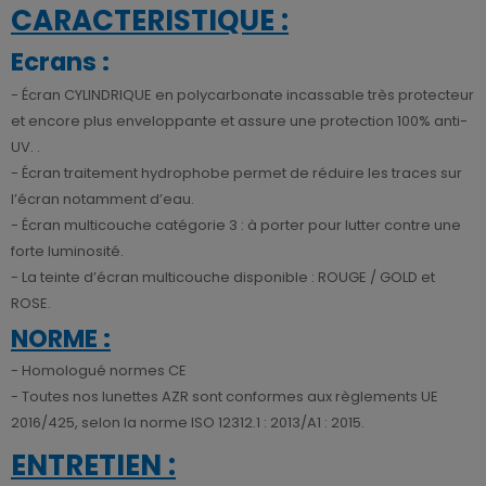
CARACTERISTIQUE :
Ecrans :
- Écran CYLINDRIQUE en polycarbonate incassable très protecteur
et encore plus enveloppante et assure une protection 100% anti-
UV. .
- Écran traitement hydrophobe permet de réduire les traces sur
l’écran notamment d’eau.
- Écran multicouche catégorie 3 : à porter pour lutter contre une
forte luminosité.
- La teinte d’écran multicouche disponible : ROUGE / GOLD et
ROSE.
NORME :
- Homologué normes CE
- Toutes nos lunettes AZR sont conformes aux règlements UE
2016/425, selon la norme ISO 12312.1 : 2013/A1 : 2015.
ENTRETIEN :