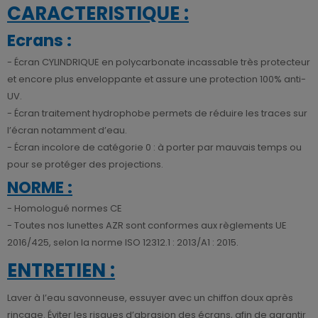
CARACTERISTIQUE :
Ecrans :
- Écran CYLINDRIQUE en polycarbonate incassable très protecteur
et encore plus enveloppante et assure une protection 100% anti-
UV.
- Écran traitement hydrophobe permets de réduire les traces sur
l’écran notamment d’eau.
- Écran incolore de catégorie 0 : à porter par mauvais temps ou
pour se protéger des projections.
NORME :
- Homologué normes CE
- Toutes nos lunettes AZR sont conformes aux règlements UE
2016/425, selon la norme ISO 12312.1 : 2013/A1 : 2015.
ENTRETIEN :
Laver à l’eau savonneuse, essuyer avec un chiffon doux après
rinçage. Éviter les risques d’abrasion des écrans, afin de garantir