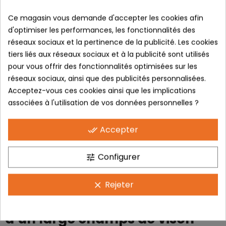
Paiement sécurisé Certificat SSL
Ce magasin vous demande d'accepter les cookies afin
d'optimiser les performances, les fonctionnalités des
Livraison GRATUITE A partir de 80€ (France)
réseaux sociaux et la pertinence de la publicité. Les cookies
tiers liés aux réseaux sociaux et à la publicité sont utilisés
Politique retours Sous 14 Jours
pour vous offrir des fonctionnalités optimisées sur les
réseaux sociaux, ainsi que des publicités personnalisées.
Donnez votre avis
Acceptez-vous ces cookies ainsi que les implications
associées à l'utilisation de vos données personnelles ?
DESCRIPTION
Accepter
done_all
AZR ECRAN ARROW RX.
Configurer
tune
Grâce au nouvel écran
Rejeter
clear
cylindrique, vous disposerez
d’un large champs de vison