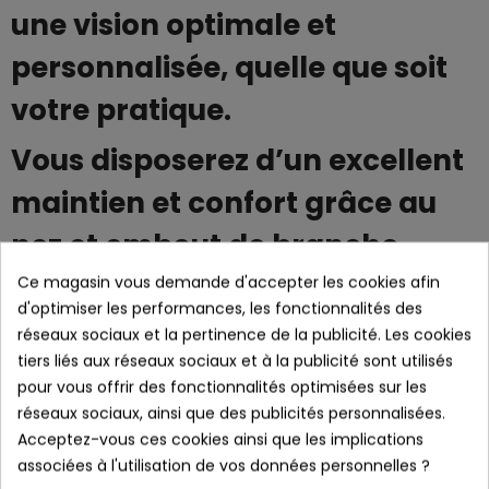
une vision optimale et
personnalisée, quelle que soit
votre pratique.
Vous disposerez d’un excellent
maintien et confort grâce au
nez et embout de branche
réglable et antiglisse en
Ce magasin vous demande d'accepter les cookies afin
d'optimiser les performances, les fonctionnalités des
rubber.
réseaux sociaux et la pertinence de la publicité. Les cookies
tiers liés aux réseaux sociaux et à la publicité sont utilisés
Enfin, pour les porteurs de
pour vous offrir des fonctionnalités optimisées sur les
lunettes de vue, possibilité de
réseaux sociaux, ainsi que des publicités personnalisées.
Acceptez-vous ces cookies ainsi que les implications
faire monter des verres
associées à l'utilisation de vos données personnelles ?