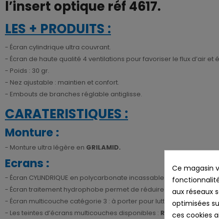
l’insert optique réf 4617.
LES + PRODUITS :
- Écran cylindrique ultra couvrant.
- Écran de haute qualité 4 ventilations pour favoriser le flux d’air et 
- Poids : 30 gr.
- Nez ajustable : maintien et confort.
- Embouts de branches réglable antiglisse.
CARATERISTIQUES :
Monture :
- Monture ultra légère en
GRILAMID.
Ecrans :
Ce magasin vo
- Écran CYLINDRIQUE en polycarbonate incassable très protecteur e
fonctionnalité
- Écran traitement hydrophobe permet de réduire les traces sur l
aux réseaux so
- Écran multicouche catégorie 3 : à porter pour lutter contre une for
optimisées su
- Les teintes d’écrans multicouches disponibles :
ROUGE/ ROSE/ GO
ces cookies ai