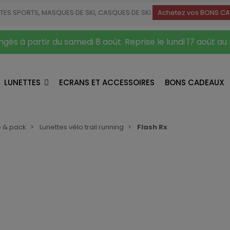
TTES SPORTS, MASQUES DE SKI, CASQUES DE SKI
Achetez vos BONS CA
gés à partir du samedi 8 août. Reprise le lundi 17 août au
LUNETTES
ECRANS ET ACCESSOIRES
BONS CADEAUX
e & pack
Lunettes vélo trail running
Flash Rx