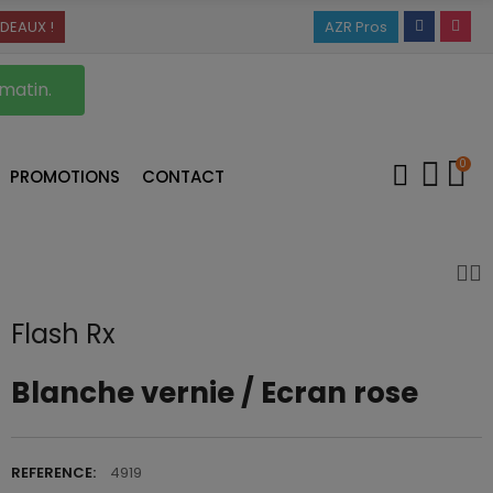
DEAUX !
AZR Pros
 matin.
0
PROMOTIONS
CONTACT
Flash Rx
Blanche vernie / Ecran rose
REFERENCE:
4919