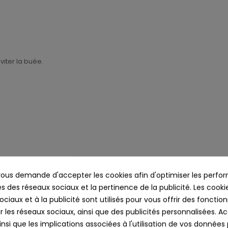
éviter la buée.
us demande d'accepter les cookies afin d'optimiser les perfor
t encore plus enveloppante et assure une protection 100% anti-UV. .
s des réseaux sociaux et la pertinence de la publicité. Les cookies
’écran notamment d’eau.
ciaux et à la publicité sont utilisés pour vous offrir des fonction
te luminosité.
r les réseaux sociaux, ainsi que des publicités personnalisées. 
LD / VERT
.
nsi que les implications associées à l'utilisation de vos données