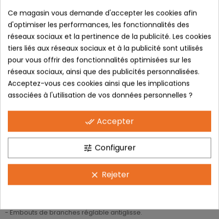
Ce magasin vous demande d'accepter les cookies afin
Enfin, pour les porteurs de
d'optimiser les performances, les fonctionnalités des
lunettes de vue, possibilité de
réseaux sociaux et la pertinence de la publicité. Les cookies
tiers liés aux réseaux sociaux et à la publicité sont utilisés
faire monter des verres
pour vous offrir des fonctionnalités optimisées sur les
optiques sur l’insert optique réf
réseaux sociaux, ainsi que des publicités personnalisées.
Acceptez-vous ces cookies ainsi que les implications
4617.
associées à l'utilisation de vos données personnelles ?
Accepter
done_all
LES + PRODUITS :
Configurer
tune
- Écran cylindrique ultra couvrant.
- Écran de haute qualité 4 ventilations pour favoriser le flux d’air et
Rejeter
clear
éviter la buée.
- Poids : 35 gr.
- Nez ajustable : maintien et confort.
- Embouts de branches réglable antiglisse.