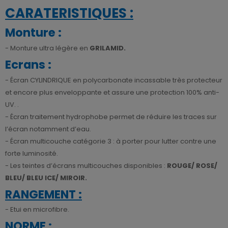
CARATERISTIQUES :
Monture :
- Monture ultra légère en
GRILAMID.
Ecrans :
- Écran CYLINDRIQUE en polycarbonate incassable très protecteur
et encore plus enveloppante et assure une protection 100% anti-
UV. .
- Écran traitement hydrophobe permet de réduire les traces sur
l’écran notamment d’eau.
- Écran multicouche catégorie 3 : à porter pour lutter contre une
forte luminosité.
- Les teintes d’écrans multicouches disponibles :
ROUGE/ ROSE/
BLEU/ BLEU ICE/ MIROIR.
RANGEMENT :
- Etui en microfibre.
NORME :