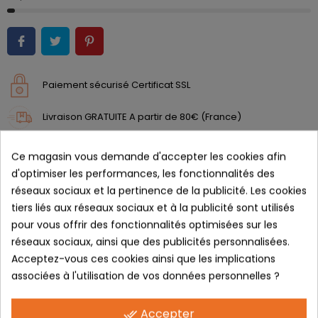
Paiement sécurisé Certificat SSL
Livraison GRATUITE A partir de 80€ (France)
Politique retours Sous 14 Jours
Ce magasin vous demande d'accepter les cookies afin
d'optimiser les performances, les fonctionnalités des
Donnez votre avis
réseaux sociaux et la pertinence de la publicité. Les cookies
tiers liés aux réseaux sociaux et à la publicité sont utilisés
DESCRIPTION
pour vous offrir des fonctionnalités optimisées sur les
réseaux sociaux, ainsi que des publicités personnalisées.
Acceptez-vous ces cookies ainsi que les implications
AZR VEGAS
associées à l'utilisation de vos données personnelles ?
Lunette au style décontracté et
Accepter
done_all