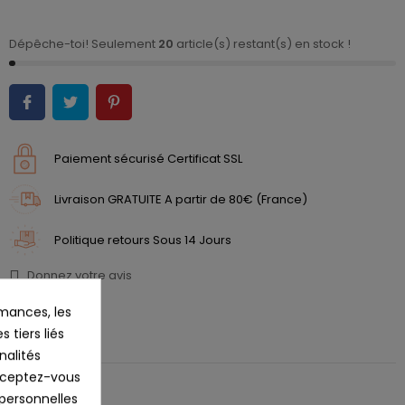
Dépêche-toi! Seulement
20
article(s) restant(s) en stock !
Paiement sécurisé Certificat SSL
Livraison GRATUITE A partir de 80€ (France)
Politique retours Sous 14 Jours
Donnez votre avis
mances, les
 tiers liés
ires
nalités
Acceptez-vous
 personnelles