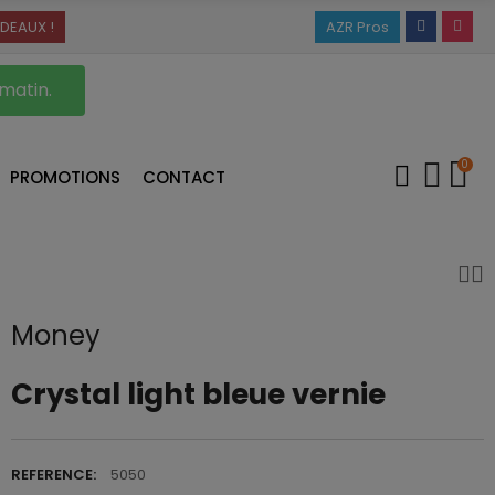
DEAUX !
AZR Pros
 matin.
0
PROMOTIONS
CONTACT
Money
Crystal light bleue vernie
REFERENCE:
5050