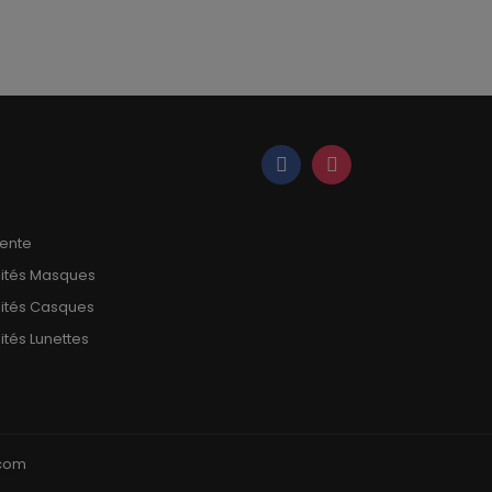
vente
mités Masques
mités Casques
ités Lunettes
pcom