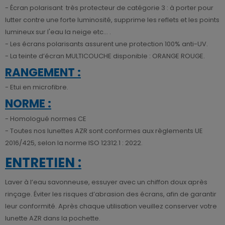
- Écran polarisant très protecteur de catégorie 3 : à porter pour
lutter contre une forte luminosité, supprime les reflets et les points
lumineux sur l'eau la neige etc... .
- Les écrans polarisants assurent une protection 100% anti-UV.
- La teinte d’écran MULTICOUCHE disponible : ORANGE ROUGE.
RANGEMENT :
- Etui en microfibre.
NORME :
- Homologué normes CE
- Toutes nos lunettes AZR sont conformes aux règlements UE
2016/425, selon la norme ISO 12312.1 : 2022.
ENTRETIEN :
Laver à l’eau savonneuse, essuyer avec un chiffon doux après
rinçage. Éviter les risques d’abrasion des écrans, afin de garantir
leur conformité. Après chaque utilisation veuillez conserver votre
lunette AZR dans la pochette.