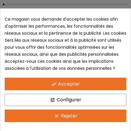
Ce magasin vous demande d'accepter les cookies afin
d'optimiser les performances, les fonctionnalités des
réseaux sociaux et la pertinence de la publicité. Les cookies
Paiement sécurisé Certificat SSL
tiers liés aux réseaux sociaux et à la publicité sont utilisés
pour vous offrir des fonctionnalités optimisées sur les
Livraison GRATUITE A partir de 80€ (France)
réseaux sociaux, ainsi que des publicités personnalisées.
Acceptez-vous ces cookies ainsi que les implications
Politique retours Sous 14 Jours
associées à l'utilisation de vos données personnelles ?
Donnez votre avis
Accepter
done_all
DESCRIPTION
Configurer
tune
AZR DAVIS
Rejeter
clear
Design original et tendance