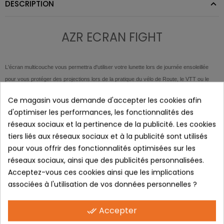
DESCRIPTION
AZR ECRAN FIGHT
L'écran multicouche vous permettra d'utiliser votre lunette lors de journée ensoleillée
pour vous protéger des projections lors de la
pratique du vélo de Route, le VTT ou le
trail.
Ce magasin vous demande d'accepter les cookies afin
Grâce au nouvel écran cylindrique, vous disposerez d’un large
d'optimiser les performances, les fonctionnalités des
champs de vison ainsi que d’une protection optimale.
réseaux sociaux et la pertinence de la publicité. Les cookies
Par ailleurs, l’écran en polycarbonate, matériau ultra résistant,
tiers liés aux réseaux sociaux et à la publicité sont utilisés
dispose d’un traitement hydrophobe pour diminuer les traces
pour vous offrir des fonctionnalités optimisées sur les
notamment d’eau.
réseaux sociaux, ainsi que des publicités personnalisées.
Acceptez-vous ces cookies ainsi que les implications
associées à l'utilisation de vos données personnelles ?
LES + PRODUITS :
Accepter
done_all