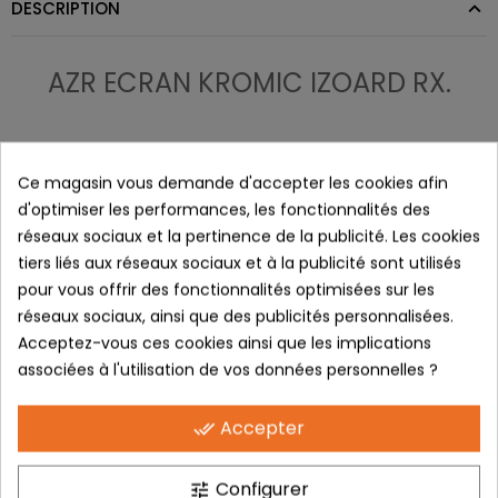
DESCRIPTION
AZR ECRAN KROMIC IZOARD RX.
L'écran incolore vous permettra d'utiliser votre lunette lors de mauvaise condition météo
ou pour vous protéger des projections lors de la
pratique du vélo de Route, le VTT ou le
Ce magasin vous demande d'accepter les cookies afin
trail.
d'optimiser les performances, les fonctionnalités des
Par ailleurs, l’écran en polycarbonate, matériau ultra résistant,
réseaux sociaux et la pertinence de la publicité. Les cookies
dispose d’un traitement hydrophobe pour diminuer les traces
tiers liés aux réseaux sociaux et à la publicité sont utilisés
notamment d’eau.
pour vous offrir des fonctionnalités optimisées sur les
réseaux sociaux, ainsi que des publicités personnalisées.
Acceptez-vous ces cookies ainsi que les implications
associées à l'utilisation de vos données personnelles ?
LES + PRODUITS :
Accepter
done_all
- Ecran sphérique ultra couvrant.
Configurer
tune