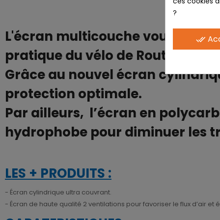
ces cookies ai
?
L'écran multicouche vous permettr
Ac
done_all
pratique du vélo de Route, le VTT 
Grâce au nouvel écran cylindriq
protection optimale.
Par ailleurs, l’écran en polycar
hydrophobe pour diminuer les 
LES + PRODUITS :
- Écran cylindrique ultra couvrant.
- Écran de haute qualité 2 ventilations pour favoriser le flux d’air et é