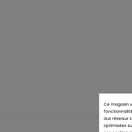
Ce magasin vo
Des
fonctionnalité
aux réseaux so
optimisées su