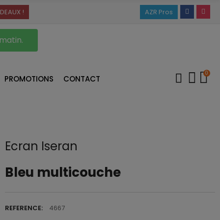
DEAUX !
AZR Pros
 matin.
0
PROMOTIONS
CONTACT
Ecran Iseran
Bleu multicouche
REFERENCE:
4667