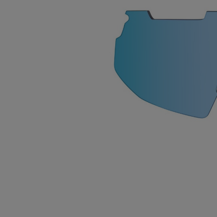
Ecran Iseran
Ecran Kromic Iseran
21,90 €
69,90 €
0
0