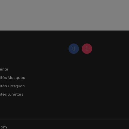
vente
mités Masques
mités Casques
ités Lunettes
pcom