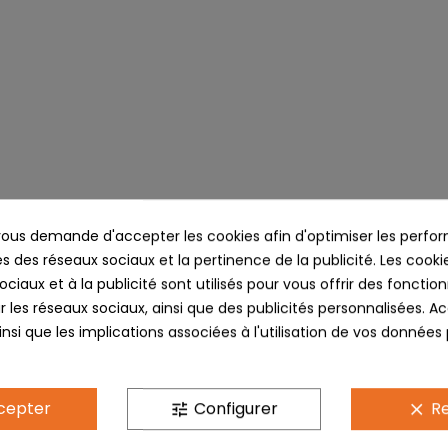
us demande d'accepter les cookies afin d'optimiser les perfor
cription
Détails du produit
Commenta
s des réseaux sociaux et la pertinence de la publicité. Les cookies
ciaux et à la publicité sont utilisés pour vous offrir des fonction
ORION VISIERE
r les réseaux sociaux, ainsi que des publicités personnalisées. 
nsi que les implications associées à l'utilisation de vos données
 et protection optimales grâce à la visière de catégorie 3 anti
cepter
Configurer
Re
tune
clear