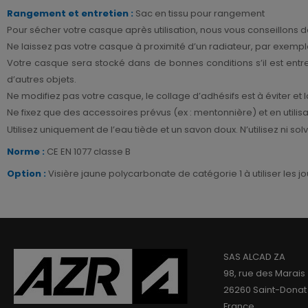
Rangement et entretien :
Sac en tissu pour rangement
Pour sécher votre casque après utilisation, nous vous conseillons d
Ne laissez pas votre casque à proximité d’un radiateur, par exempl
Votre casque sera stocké dans de bonnes conditions s’il est entre
d’autres objets.
Ne modifiez pas votre casque, le collage d’adhésifs est à éviter et 
Ne fixez que des accessoires prévus (ex : mentonnière) et en utili
Utilisez uniquement de l’eau tiède et un savon doux. N’utilisez ni 
Norme :
CE EN 1077 classe B
Option :
Visière jaune polycarbonate de catégorie 1 à utiliser les 
SAS ALCAD ZA
98, rue des Marais
26260 Saint-Donat
France