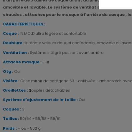
Il dispose de 3 tailles de coque allant du junior à adulte po
amovible et lavable. Le système de ventilation intégré avec 
chaudes , attaches pour le masque à l'arrière du casque , le
CARACTERISTIQUES :
Coque :
IN.MOLD ultra légère et confortable
Doublure :
Intérieur velours doux et confortable, amovible et lavab
Ventilation :
Système intégré passant avant arrière
Attache masque :
Oui
Otg :
Oui
Visière
:
Grise miroir de catégorie S3 - antibuée - anti scratch ave
Oreillettes :
S
ouples détachables
Système
d'ajustement de la taille :
Oui
Coques :
3
Tailles :
50/54 - 55/58 - 59/61
Poids :
+ ou - 500 g