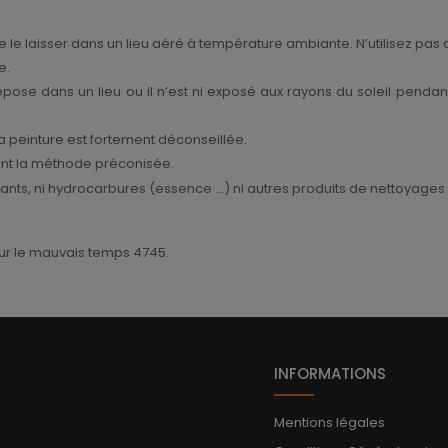
e le laisser dans un lieu aéré à température ambiante. N’utilisez pas
e.
pose dans un lieu ou il n’est ni exposé aux rayons du soleil penda
la peinture est fortement déconseillée.
sant la méthode préconisée.
solvants, ni hydrocarbures (essence …) ni autres produits de nettoyag
jour le mauvais temps 4745.
INFORMATIONS
Mentions légales